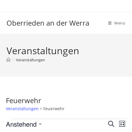
Zum
Inhalt
springen
Oberrieden an der Werra
Menü
Veranstaltungen
>
Veranstaltungen
Feuerwehr
Veranstaltungen
Feuerwehr
Veranstaltungen
Anstehend
V
V
S
L
e
u
e