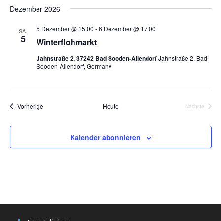
D
i
c
r
Dezember 2026
r
s
a
h
a
t
t
a
5 Dezember @ 15:00
-
6 Dezember @ 17:00
e
SA.
n
e
u
5
n
Winterflohmarkt
s
m
s
t
Jahnstraße 2, 37242 Bad Sooden-Allendorf
Jahnstraße 2, Bad
w
Sooden-Allendorf, Germany
t
a
ä
a
l
h
l
t
l
Veranstaltungen
Vorherige
Heute
u
Nächste
t
e
Veranstalt
n
u
n
g
n
.
Kalender abonnieren
A
g
n
e
s
n
i
S
c
u
h
t
c