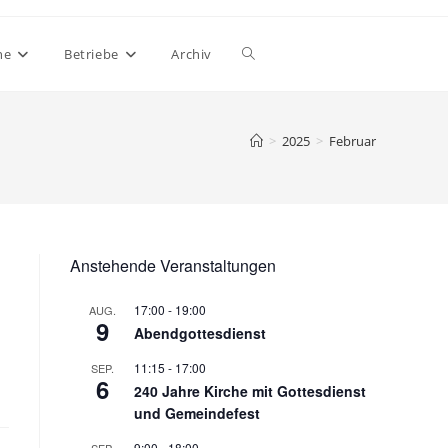
Website-
ne
Betriebe
Archiv
Suche
>
2025
>
Februar
umschalten
Anstehende Veranstaltungen
17:00
-
19:00
AUG.
9
Abendgottesdienst
11:15
-
17:00
SEP.
6
240 Jahre Kirche mit Gottesdienst
und Gemeindefest
9:00
-
18:00