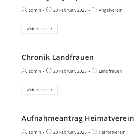
Beitrags-
Beitrag
Beitrags-
admin
20 Februar, 2025
Angelverein
Autor:
veröffentlicht:
Kategorie:
Satzung
Weiterlesen
Angelsportverein
Chronik Landfrauen
Beitrags-
Beitrag
Beitrags-
admin
20 Februar, 2025
Landfrauen
Autor:
veröffentlicht:
Kategorie:
Chronik
Weiterlesen
Landfrauen
Aufnahmeantrag Heimatverein 
Beitrags-
Beitrag
Beitrags-
admin
20 Februar, 2025
Heimatverein