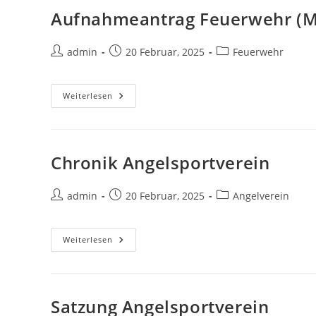
Aufnahmeantrag Feuerwehr (Mi
Beitrags-
Beitrag
Beitrags-
admin
20 Februar, 2025
Feuerwehr
Autor:
veröffentlicht:
Kategorie:
Aufnahmeantrag
Weiterlesen
Feuerwehr
(Mitglied)
Chronik Angelsportverein
Beitrags-
Beitrag
Beitrags-
admin
20 Februar, 2025
Angelverein
Autor:
veröffentlicht:
Kategorie:
Chronik
Weiterlesen
Angelsportverein
Satzung Angelsportverein