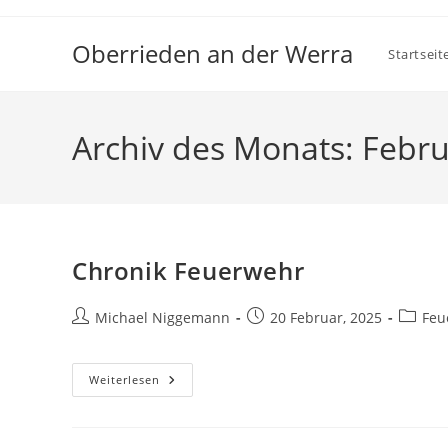
Zum
Inhalt
Oberrieden an der Werra
Startseit
springen
Archiv des Monats: Febr
Chronik Feuerwehr
Beitrags-
Beitrag
Beitrag
Michael Niggemann
20 Februar, 2025
Feu
Autor:
veröffentlicht:
Kategor
Chronik
Weiterlesen
Feuerwehr