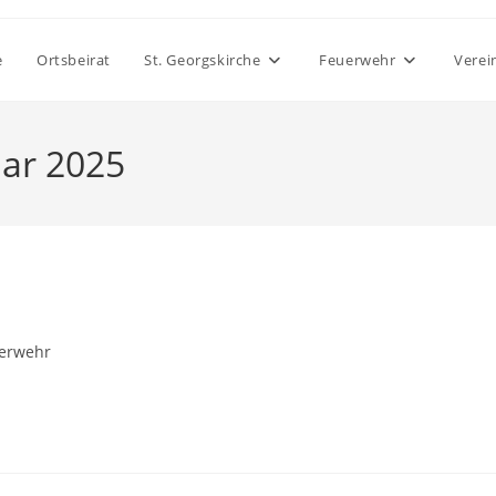
e
Ortsbeirat
St. Georgskirche
Feuerwehr
Verei
uar 2025
s-
erwehr
ie: