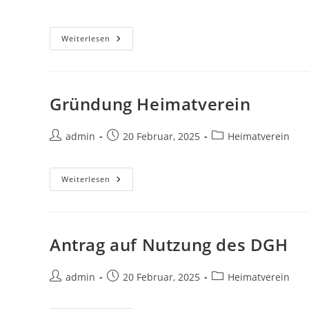
Autor:
veröffentlicht:
Kategorie:
Aufnahmeantrag
Weiterlesen
Heimatverein
(Mitglied)
Gründung Heimatverein
Beitrags-
Beitrag
Beitrags-
admin
20 Februar, 2025
Heimatverein
Autor:
veröffentlicht:
Kategorie:
Gründung
Weiterlesen
Heimatverein
Antrag auf Nutzung des DGH
Beitrags-
Beitrag
Beitrags-
admin
20 Februar, 2025
Heimatverein
Autor:
veröffentlicht:
Kategorie: