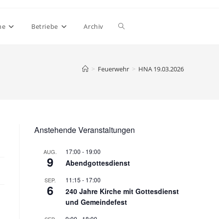
Website-
ne
Betriebe
Archiv
Suche
>
Feuerwehr
>
HNA 19.03.2026
umschalten
Anstehende Veranstaltungen
17:00
-
19:00
AUG.
9
Abendgottesdienst
11:15
-
17:00
SEP.
6
240 Jahre Kirche mit Gottesdienst
und Gemeindefest
9:00
-
18:00