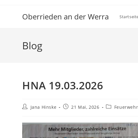
Zum
Inhalt
Oberrieden an der Werra
Startseit
springen
Blog
HNA 19.03.2026
Beitrags-
Beitrag
Beitrags-
Jana Hinske
21 Mai, 2026
Feuerweh
Autor:
veröffentlicht:
Kategorie: