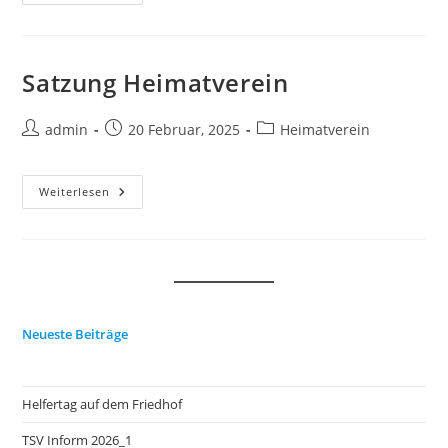
Angelsportverein
Satzung Heimatverein
Beitrags-
Beitrag
Beitrags-
admin
20 Februar, 2025
Heimatverein
Autor:
veröffentlicht:
Kategorie:
Satzung
Weiterlesen
Heimatverein
Neueste Beiträge
Helfertag auf dem Friedhof
TSV Inform 2026_1