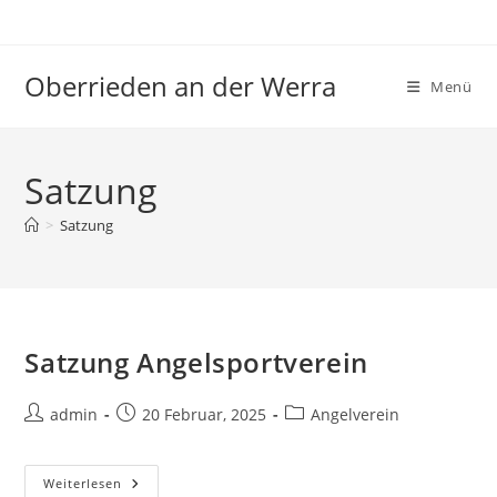
Zum
Inhalt
springen
Oberrieden an der Werra
Menü
Satzung
>
Satzung
Satzung Angelsportverein
Beitrags-
Beitrag
Beitrags-
admin
20 Februar, 2025
Angelverein
Autor:
veröffentlicht:
Kategorie:
Satzung
Weiterlesen