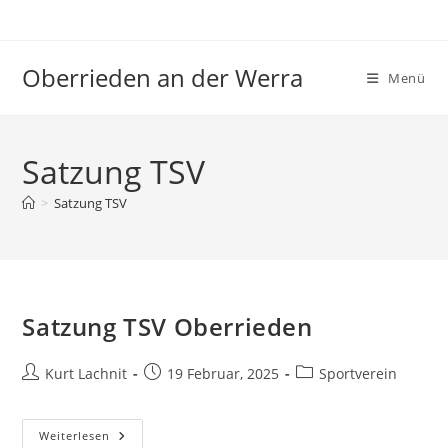
Zum
Inhalt
springen
Oberrieden an der Werra
Menü
Satzung TSV
>
Satzung TSV
Satzung TSV Oberrieden
Beitrags-
Beitrag
Beitrags-
Kurt Lachnit
19 Februar, 2025
Sportverein
Autor:
veröffentlicht:
Kategorie:
Satzung
Weiterlesen